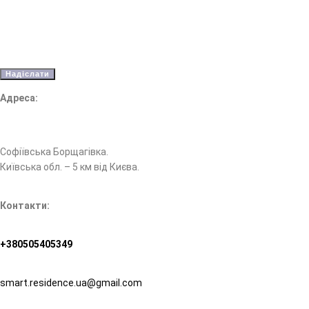
Адреса:
с. Святопетрівське, бул. Лесі Українки 31.
Софіївська Борщагівка.
Київська обл. – 5 км від Києва.
Контакти:
+380505405349
smart.residence.ua@gmail.com